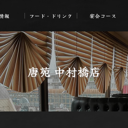
情報
フード・ドリンク
宴会コース
唐苑 中村橋店