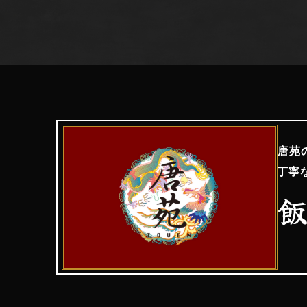
唐苑
丁寧